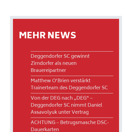
MEHR NEWS
Deggendorfer SC gewinnt
Zirndorfer als neuen
Brauereipartner
Matthew O’Brien verstärkt
Trainerteam des Deggendorfer SC
Von der DEG nach „DEG“ –
Deggendorfer SC nimmt Daniel
Assavolyuk unter Vertrag
ACHTUNG – Betrugsmasche DSC-
Dauerkarten