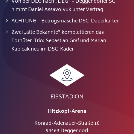
Von der DEG nach „DEG“ – Deggendorfer SC
nimmt Daniel Assavolyuk unter Vertrag
ACHTUNG – Betrugsmasche DSC-Dauerkarten
Zwei „alte Bekannte“ komplettieren das
Torhüter-Trio: Sebastian Graf und Marian
Kapicak neu im DSC-Kader
EISSTADION
Hitzkopf-Arena
Konrad-Adenauer-Straße 10
94469 Deggendorf