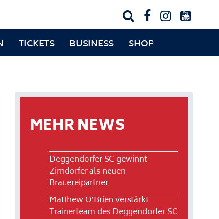




N
TICKETS
BUSINESS
SHOP
MEHR NEWS
Deggendorfer SC gewinnt
Zirndorfer als neuen
Brauereipartner
Matthew O’Brien verstärkt
Trainerteam des Deggendorfer SC