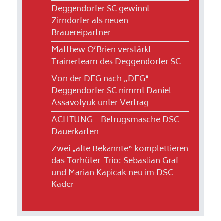
Deggendorfer SC gewinnt
Zirndorfer als neuen
Brauereipartner
Matthew O’Brien verstärkt
Trainerteam des Deggendorfer SC
Von der DEG nach „DEG“ –
Deggendorfer SC nimmt Daniel
Assavolyuk unter Vertrag
ACHTUNG – Betrugsmasche DSC-
Dauerkarten
Zwei „alte Bekannte“ komplettieren
das Torhüter-Trio: Sebastian Graf
und Marian Kapicak neu im DSC-
Kader