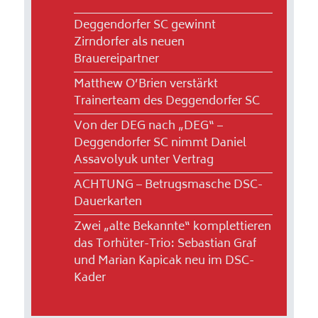
Deggendorfer SC gewinnt
Zirndorfer als neuen
Brauereipartner
Matthew O’Brien verstärkt
Trainerteam des Deggendorfer SC
Von der DEG nach „DEG“ –
Deggendorfer SC nimmt Daniel
Assavolyuk unter Vertrag
ACHTUNG – Betrugsmasche DSC-
Dauerkarten
Zwei „alte Bekannte“ komplettieren
das Torhüter-Trio: Sebastian Graf
und Marian Kapicak neu im DSC-
Kader