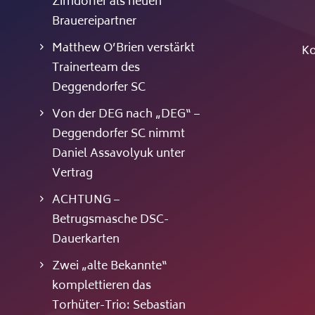
Zirndorfer als neuen
Brauereipartner
Matthew O’Brien verstärkt
Ko
Trainerteam des
Deggendorfer SC
Von der DEG nach „DEG“ –
Deggendorfer SC nimmt
Daniel Assavolyuk unter
Vertrag
ACHTUNG –
Betrugsmasche DSC-
Dauerkarten
Zwei „alte Bekannte“
komplettieren das
Torhüter-Trio: Sebastian