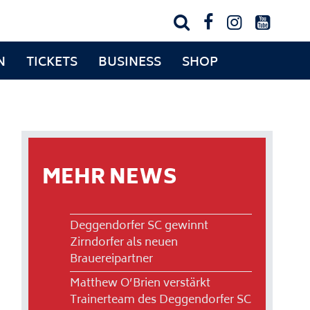




N
TICKETS
BUSINESS
SHOP
MEHR NEWS
Deggendorfer SC gewinnt
Zirndorfer als neuen
Brauereipartner
Matthew O’Brien verstärkt
Trainerteam des Deggendorfer SC