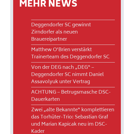
MEHR NEWS
Deggendorfer SC gewinnt
Zirndorfer als neuen
Brauereipartner
Matthew O’Brien verstärkt
Trainerteam des Deggendorfer SC
Von der DEG nach „DEG“ –
Deggendorfer SC nimmt Daniel
Assavolyuk unter Vertrag
ACHTUNG – Betrugsmasche DSC-
Dauerkarten
Zwei „alte Bekannte“ komplettieren
das Torhüter-Trio: Sebastian Graf
und Marian Kapicak neu im DSC-
Kader