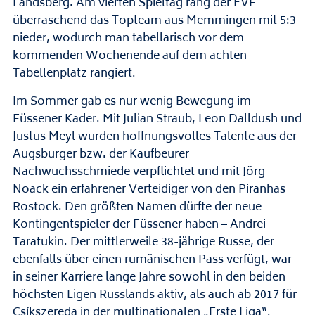
Landsberg. Am vierten Spieltag rang der EVF
überraschend das Topteam aus Memmingen mit 5:3
nieder, wodurch man tabellarisch vor dem
kommenden Wochenende auf dem achten
Tabellenplatz rangiert.
Im Sommer gab es nur wenig Bewegung im
Füssener Kader. Mit Julian Straub, Leon Dalldush und
Justus Meyl wurden hoffnungsvolles Talente aus der
Augsburger bzw. der Kaufbeurer
Nachwuchsschmiede verpflichtet und mit Jörg
Noack ein erfahrener Verteidiger von den Piranhas
Rostock. Den größten Namen dürfte der neue
Kontingentspieler der Füssener haben – Andrei
Taratukin. Der mittlerweile 38-jährige Russe, der
ebenfalls über einen rumänischen Pass verfügt, war
in seiner Karriere lange Jahre sowohl in den beiden
höchsten Ligen Russlands aktiv, als auch ab 2017 für
Csíkszereda in der multinationalen „Erste Liga“.