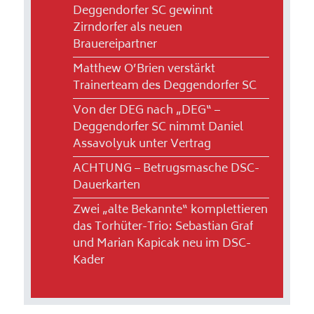
Deggendorfer SC gewinnt
Zirndorfer als neuen
Brauereipartner
Matthew O’Brien verstärkt
Trainerteam des Deggendorfer SC
Von der DEG nach „DEG“ –
Deggendorfer SC nimmt Daniel
Assavolyuk unter Vertrag
ACHTUNG – Betrugsmasche DSC-
Dauerkarten
Zwei „alte Bekannte“ komplettieren
das Torhüter-Trio: Sebastian Graf
und Marian Kapicak neu im DSC-
Kader