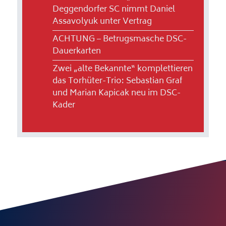
Deggendorfer SC nimmt Daniel
Assavolyuk unter Vertrag
ACHTUNG – Betrugsmasche DSC-
Dauerkarten
Zwei „alte Bekannte“ komplettieren
das Torhüter-Trio: Sebastian Graf
und Marian Kapicak neu im DSC-
Kader