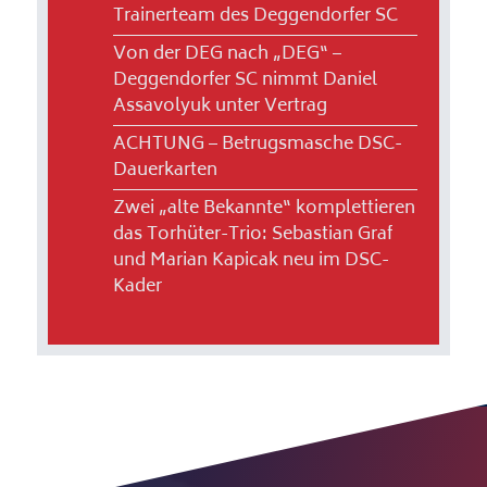
Trainerteam des Deggendorfer SC
Von der DEG nach „DEG“ –
Deggendorfer SC nimmt Daniel
Assavolyuk unter Vertrag
ACHTUNG – Betrugsmasche DSC-
Dauerkarten
Zwei „alte Bekannte“ komplettieren
das Torhüter-Trio: Sebastian Graf
und Marian Kapicak neu im DSC-
Kader