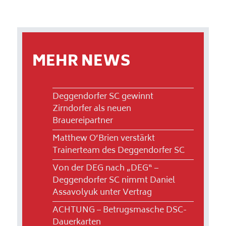
MEHR NEWS
Deggendorfer SC gewinnt
Zirndorfer als neuen
Brauereipartner
Matthew O’Brien verstärkt
Trainerteam des Deggendorfer SC
Von der DEG nach „DEG“ –
Deggendorfer SC nimmt Daniel
Assavolyuk unter Vertrag
ACHTUNG – Betrugsmasche DSC-
Dauerkarten