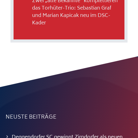
Zwei „alte Bekannte“ komplettieren
das Torhüter-Trio: Sebastian Graf
und Marian Kapicak neu im DSC-
Kader
NEUSTE BEITRÄGE
Deggendorfer SC gewinnt Zirndorfer als neuen