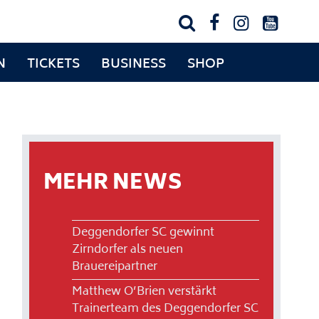




N
TICKETS
BUSINESS
SHOP
MEHR NEWS
Deggendorfer SC gewinnt
Zirndorfer als neuen
Brauereipartner
Matthew O’Brien verstärkt
Trainerteam des Deggendorfer SC