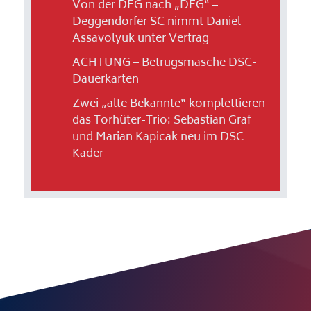
Von der DEG nach „DEG“ –
Deggendorfer SC nimmt Daniel
Assavolyuk unter Vertrag
ACHTUNG – Betrugsmasche DSC-
Dauerkarten
Zwei „alte Bekannte“ komplettieren
das Torhüter-Trio: Sebastian Graf
und Marian Kapicak neu im DSC-
Kader