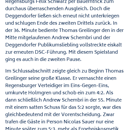
Regensburgs Felix Schwarz per Bauerntrick zum
durchaus überraschenden Ausgleich. Doch die
Deggendorfer ließen sich erneut nicht unterkriegen
und schlugen Ende des zweiten Drittels zurück. In
der 36. Minute bediente Thomas Greilinger den in der
Mitte mitgelaufenen Andrew Schembri und der
Deggendorfer Publikumsliebling vollstreckte eiskalt
zur erneuten DSC-Führung. Mit diesem Spielstand
ging es auch in die zweiten Pause.
Im Schlussabschnitt zeigte gleich zu Beginn Thomas
Greilinger seine große Klasse. Er vernaschte einen
Regensburger Verteidiger im Eins-Gegen-Eins,
umkurvte Holmgren und schob ein zum 4:2. Als
dann schließlich Andrew Schembri in der 55. Minute
mit einem satten Schuss für das 5:2 sorgte, war dies
gleichbedeutend mit der Vorentscheidung. Zwar
trafen die Gäste in Person Nicolas Sauer nur eine
Minute später zum 5:3, mehr als Ergebniskosmetik