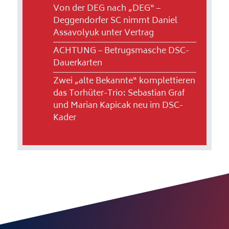
Von der DEG nach „DEG“ –
Deggendorfer SC nimmt Daniel
Assavolyuk unter Vertrag
ACHTUNG – Betrugsmasche DSC-
Dauerkarten
Zwei „alte Bekannte“ komplettieren
das Torhüter-Trio: Sebastian Graf
und Marian Kapicak neu im DSC-
Kader