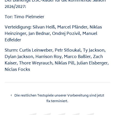
Der bisherige DSC-Kader für die kommende Saison
2026/2027:
Tor: Timo Pielmeier
Verteidigung: Silvan Heiß, Marcel Pfänder, Niklas
Heinzinger, Jan Bednar, Ondrej Pozivil, Manuel
Edfelder
Sturm: Curtis Leinweber, Petr Stloukal, Ty Jackson,
Dylan Jackson, Harrison Roy, Marco Baßler, Zach
Kaiser, Thore Weyrauch, Niklas Pill, Julian Elsberger,
Niclas Focks
Die restlichen Testspiele unserer Vorbereitung sind jetzt
fix terminiert.