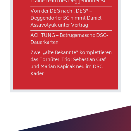
Trainerteam des Deggendorfer SC
Von der DEG nach „DEG“ –
Deggendorfer SC nimmt Daniel
Assavolyuk unter Vertrag
ACHTUNG – Betrugsmasche DSC-
Dauerkarten
Zwei „alte Bekannte“ komplettieren
das Torhüter-Trio: Sebastian Graf
und Marian Kapicak neu im DSC-
Kader