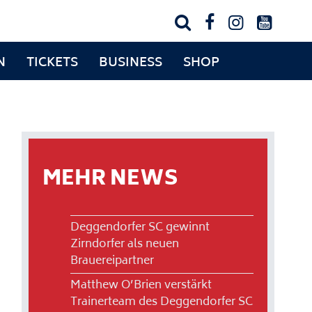




N
TICKETS
BUSINESS
SHOP
MEHR NEWS
Deggendorfer SC gewinnt
Zirndorfer als neuen
Brauereipartner
Matthew O’Brien verstärkt
Trainerteam des Deggendorfer SC