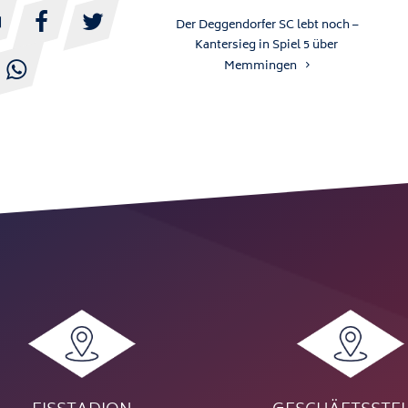



Der Deggendorfer SC lebt noch –
Kantersieg in Spiel 5 über
Memmingen
