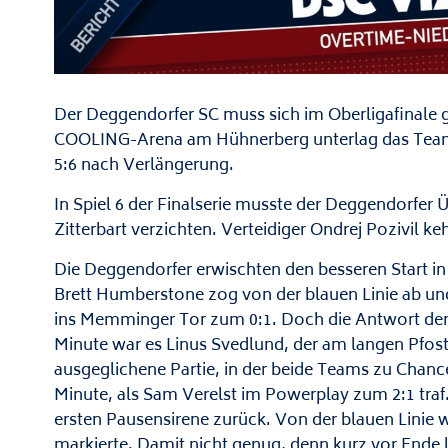
Der Deggendorfer SC muss sich im Oberligafinale
COOLING-Arena am Hühnerberg unterlag das Team v
5:6 nach Verlängerung.
In Spiel 6 der Finalserie musste der Deggendorfer 
Zitterbart verzichten. Verteidiger Ondrej Pozivil k
Die Deggendorfer erwischten den besseren Start in 
Brett Humberstone zog von der blauen Linie ab un
ins Memminger Tor zum 0:1. Doch die Antwort der In
Minute war es Linus Svedlund, der am langen Pfoste
ausgeglichene Partie, in der beide Teams zu Chance
Minute, als Sam Verelst im Powerplay zum 2:1 traf
ersten Pausensirene zurück. Von der blauen Linie w
markierte. Damit nicht genug, denn kurz vor Ende l