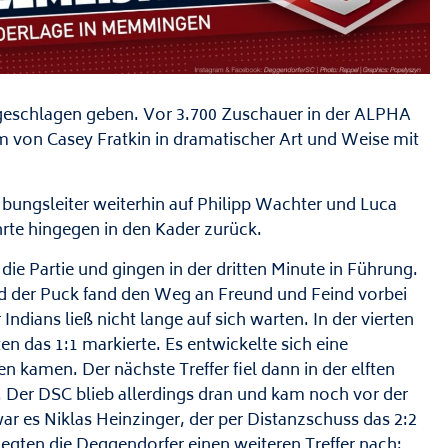
 geschlagen geben. Vor 3.700 Zuschauer in der ALPHA
on Casey Fratkin in dramatischer Art und Weise mit
Übungsleiter weiterhin auf Philipp Wachter und Luca
ehrte hingegen in den Kader zurück.
die Partie und gingen in der dritten Minute in Führung.
d der Puck fand den Weg an Freund und Feind vorbei
dians ließ nicht lange auf sich warten. In der vierten
n das 1:1 markierte. Es entwickelte sich eine
n kamen. Der nächste Treffer fiel dann in der elften
. Der DSC blieb allerdings dran und kam noch vor der
ar es Niklas Heinzinger, der per Distanzschuss das 2:2
egten die Deggendorfer einen weiteren Treffer nach: