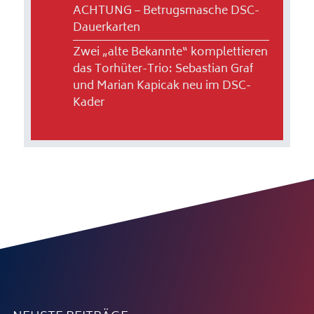
ACHTUNG – Betrugsmasche DSC-
Dauerkarten
Zwei „alte Bekannte“ komplettieren
das Torhüter-Trio: Sebastian Graf
und Marian Kapicak neu im DSC-
Kader