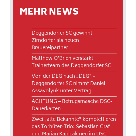
MEHR NEWS
Deggendorfer SC gewinnt
Zirndorfer als neuen
Brauereipartner
Matthew O’Brien verstärkt
Trainerteam des Deggendorfer SC
Von der DEG nach „DEG“ –
Deggendorfer SC nimmt Daniel
Assavolyuk unter Vertrag
ACHTUNG – Betrugsmasche DSC-
Dauerkarten
Zwei „alte Bekannte“ komplettieren
das Torhüter-Trio: Sebastian Graf
und Marian Kapicak neu im DSC-