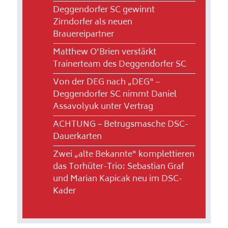
Deggendorfer SC gewinnt
Zirndorfer als neuen
Brauereipartner
Matthew O’Brien verstärkt
Trainerteam des Deggendorfer SC
Von der DEG nach „DEG“ –
Deggendorfer SC nimmt Daniel
Assavolyuk unter Vertrag
ACHTUNG – Betrugsmasche DSC-
Dauerkarten
Zwei „alte Bekannte“ komplettieren
das Torhüter-Trio: Sebastian Graf
und Marian Kapicak neu im DSC-
Kader