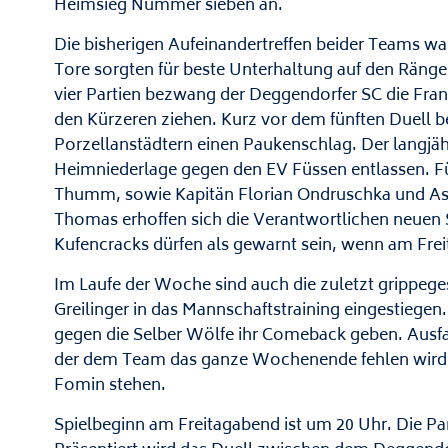
Heimsieg Nummer sieben an.
Die bisherigen Aufeinandertreffen beider Teams wa
Tore sorgten für beste Unterhaltung auf den Rängen
vier Partien bezwang der Deggendorfer SC die Fra
den Kürzeren ziehen. Kurz vor dem fünften Duell 
Porzellanstädtern einen Paukenschlag. Der langj
Heimniederlage gegen den EV Füssen entlassen. F
Thumm, sowie Kapitän Florian Ondruschka und Assi
Thomas erhoffen sich die Verantwortlichen neuen
Kufencracks dürfen als gewarnt sein, wenn am Freit
Im Laufe der Woche sind auch die zuletzt grippe
Greilinger in das Mannschaftstraining eingestiege
gegen die Selber Wölfe ihr Comeback geben. Ausfa
der dem Team das ganze Wochenende fehlen wird.
Fomin stehen.
Spielbeginn am Freitagabend ist um 20 Uhr. Die P