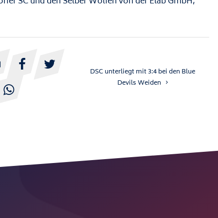
orfer SC und den Selber Wölfen von der Elab GmbH,



DSC unterliegt mit 3:4 bei den Blue
Devils Weiden
