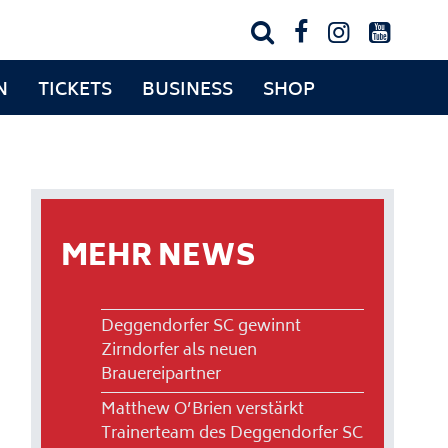




N
TICKETS
BUSINESS
SHOP
MEHR NEWS
Deggendorfer SC gewinnt
Zirndorfer als neuen
Brauereipartner
Matthew O’Brien verstärkt
Trainerteam des Deggendorfer SC