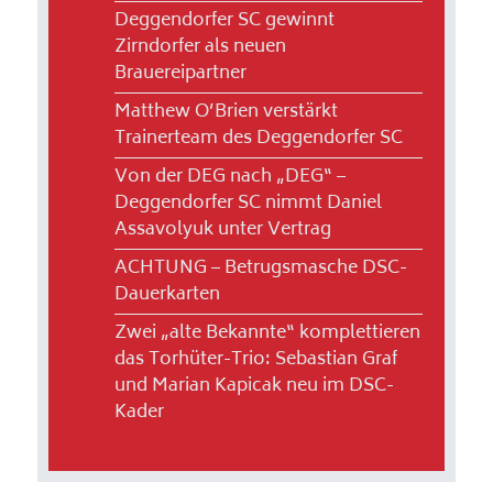
Deggendorfer SC gewinnt
Zirndorfer als neuen
Brauereipartner
Matthew O’Brien verstärkt
Trainerteam des Deggendorfer SC
Von der DEG nach „DEG“ –
Deggendorfer SC nimmt Daniel
Assavolyuk unter Vertrag
ACHTUNG – Betrugsmasche DSC-
Dauerkarten
Zwei „alte Bekannte“ komplettieren
das Torhüter-Trio: Sebastian Graf
und Marian Kapicak neu im DSC-
Kader