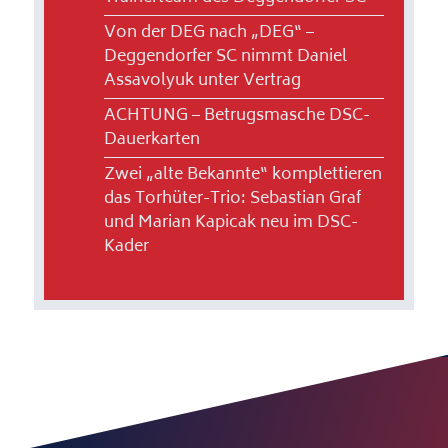
Von der DEG nach „DEG“ –
Deggendorfer SC nimmt Daniel
Assavolyuk unter Vertrag
ACHTUNG – Betrugsmasche DSC-
Dauerkarten
Zwei „alte Bekannte“ komplettieren
das Torhüter-Trio: Sebastian Graf
und Marian Kapicak neu im DSC-
Kader