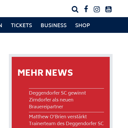




N
TICKETS
BUSINESS
SHOP
MEHR NEWS
Deggendorfer SC gewinnt
Zirndorfer als neuen
Brauereipartner
Matthew O’Brien verstärkt
Trainerteam des Deggendorfer SC