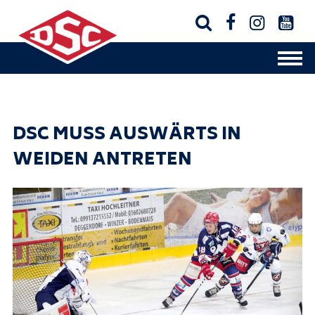




DSC MUSS AUSWÄRTS IN
WEIDEN ANTRETEN