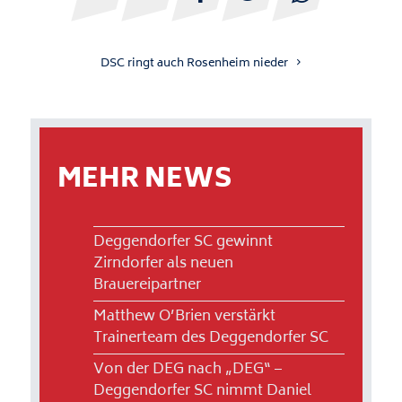
DSC ringt auch Rosenheim nieder
MEHR NEWS
Deggendorfer SC gewinnt
Zirndorfer als neuen
Brauereipartner
Matthew O’Brien verstärkt
Trainerteam des Deggendorfer SC
Von der DEG nach „DEG“ –
Deggendorfer SC nimmt Daniel