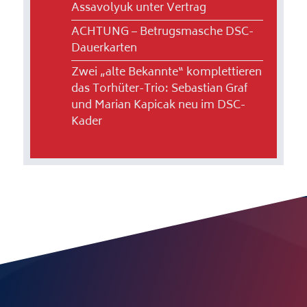
Assavolyuk unter Vertrag
ACHTUNG – Betrugsmasche DSC-
Dauerkarten
Zwei „alte Bekannte“ komplettieren
das Torhüter-Trio: Sebastian Graf
und Marian Kapicak neu im DSC-
Kader