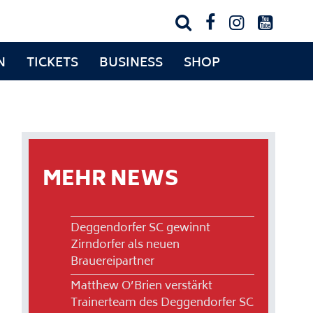




N
TICKETS
BUSINESS
SHOP
MEHR NEWS
Deggendorfer SC gewinnt
Zirndorfer als neuen
Brauereipartner
Matthew O’Brien verstärkt
Trainerteam des Deggendorfer SC