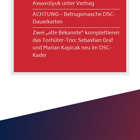
Assavolyuk unter Vertrag
ACHTUNG – Betrugsmasche DSC-
Dauerkarten
Zwei „alte Bekannte“ komplettieren
das Torhüter-Trio: Sebastian Graf
und Marian Kapicak neu im DSC-
Kader