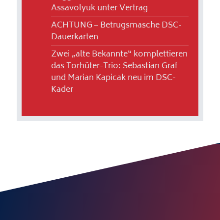
Assavolyuk unter Vertrag
ACHTUNG – Betrugsmasche DSC-
Dauerkarten
Zwei „alte Bekannte“ komplettieren
das Torhüter-Trio: Sebastian Graf
und Marian Kapicak neu im DSC-
Kader