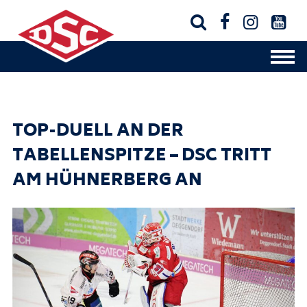




TOP-DUELL AN DER
TABELLENSPITZE – DSC TRITT
AM HÜHNERBERG AN