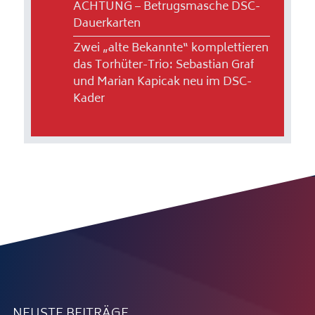
ACHTUNG – Betrugsmasche DSC-
Dauerkarten
Zwei „alte Bekannte“ komplettieren
das Torhüter-Trio: Sebastian Graf
und Marian Kapicak neu im DSC-
Kader
NEUSTE BEITRÄGE