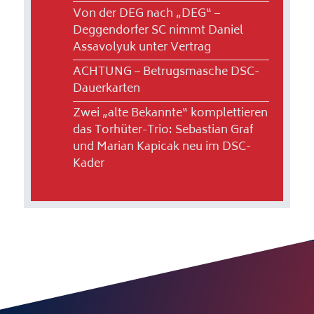
Von der DEG nach „DEG“ –
Deggendorfer SC nimmt Daniel
Assavolyuk unter Vertrag
ACHTUNG – Betrugsmasche DSC-
Dauerkarten
Zwei „alte Bekannte“ komplettieren
das Torhüter-Trio: Sebastian Graf
und Marian Kapicak neu im DSC-
Kader