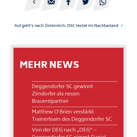





Auf geht’s nach Österreich: DSC testet im Nachbarland
MEHR NEWS
Deggendorfer SC gewinnt
Zirndorfer als neuen
Brauereipartner
Matthew O’Brien verstärkt
Trainerteam des Deggendorfer SC
Von der DEG nach „DEG“ –