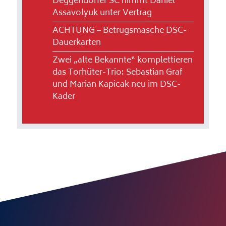
Deggendorfer SC nimmt Daniel
Assavolyuk unter Vertrag
ACHTUNG – Betrugsmasche DSC-
Dauerkarten
Zwei „alte Bekannte“ komplettieren
das Torhüter-Trio: Sebastian Graf
und Marian Kapicak neu im DSC-
Kader