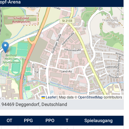
kopf-Arena
Leaflet
|
Map data ©
OpenStreetMap
contributors
, 94469 Deggendorf, Deutschland
OT
PPG
PPO
T
Spielausgang