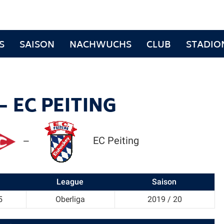
S
SAISON
NACHWUCHS
CLUB
STADIO
 EC PEITING
EC Peiting
—
League
Saison
5
Oberliga
2019 / 20