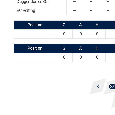
Deggendorfer SC
—
—
—
EC Peiting
—
—
—
Position
G
A
H
0
0
0
Position
G
A
H
0
0
0
