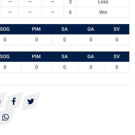
—
—
—
3
Loss
—
—
—
6
Win
SOG
PIM
SA
GA
SV
0
0
0
0
0
SOG
PIM
SA
GA
SV
0
0
0
0
0



