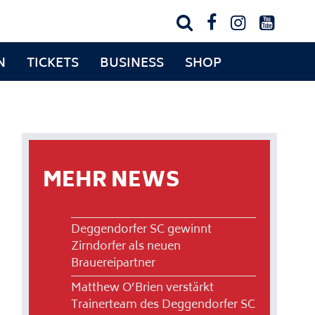




N
TICKETS
BUSINESS
SHOP
MEHR NEWS
Deggendorfer SC gewinnt
Zirndorfer als neuen
Brauereipartner
Matthew O’Brien verstärkt
Trainerteam des Deggendorfer SC