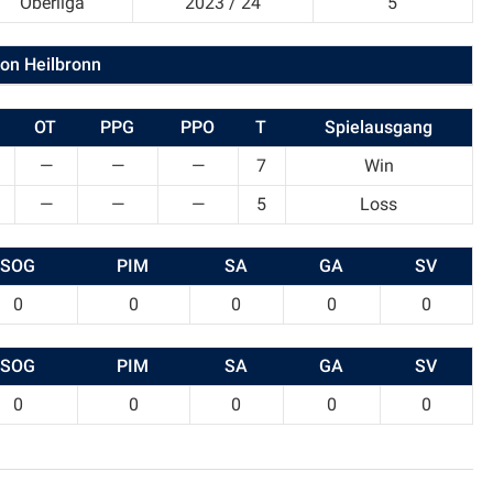
Oberliga
2023 / 24
5
ion Heilbronn
OT
PPG
PPO
T
Spielausgang
—
—
—
7
Win
—
—
—
5
Loss
SOG
PIM
SA
GA
SV
0
0
0
0
0
SOG
PIM
SA
GA
SV
0
0
0
0
0