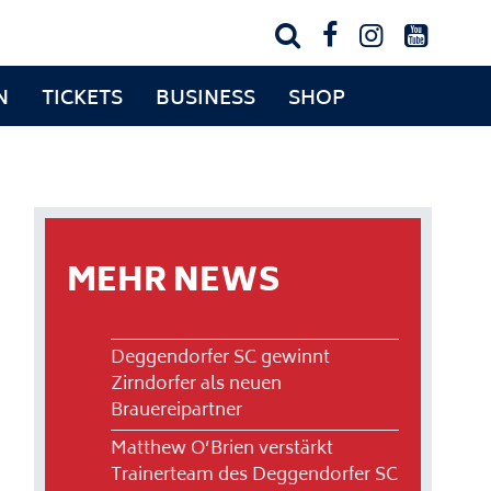




N
TICKETS
BUSINESS
SHOP
MEHR NEWS
Deggendorfer SC gewinnt
Zirndorfer als neuen
Brauereipartner
Matthew O’Brien verstärkt
Trainerteam des Deggendorfer SC