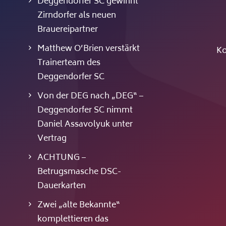
Deggendorfer SC gewinnt
Zirndorfer als neuen
Brauereipartner
Matthew O’Brien verstärkt
Ko
Trainerteam des
Deggendorfer SC
Von der DEG nach „DEG“ –
Deggendorfer SC nimmt
Daniel Assavolyuk unter
Vertrag
ACHTUNG –
Betrugsmasche DSC-
Dauerkarten
Zwei „alte Bekannte“
komplettieren das