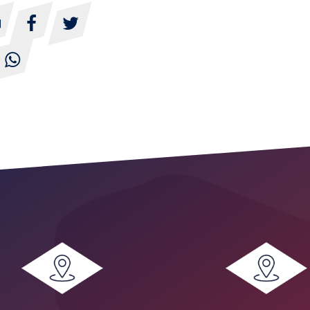



