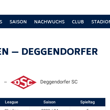
S
SAISON
NACHWUCHS
CLUB
STADIO
EN — DEGGENDORFER
Deggendorfer SC
—
League
Saison
Spieltag