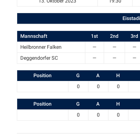
13. Oktober 2023
19:30
Eisstad
Mannschaft
1st
2nd
3rd
Heilbronner Falken
—
—
—
Deggendorfer SC
—
—
—
Position
G
A
H
0
0
0
Position
G
A
H
0
0
0