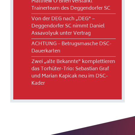
Matthew O’Brien verstärkt
Trainerteam des Deggendorfer SC
Von der DEG nach „DEG“ –
Deggendorfer SC nimmt Daniel
Assavolyuk unter Vertrag
ACHTUNG – Betrugsmasche DSC-
Dauerkarten
Zwei „alte Bekannte“ komplettieren
das Torhüter-Trio: Sebastian Graf
und Marian Kapicak neu im DSC-
Kader