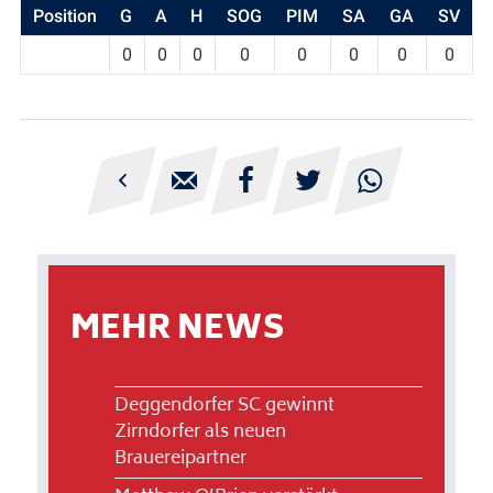
Position
G
A
H
SOG
PIM
SA
GA
SV
0
0
0
0
0
0
0
0





MEHR NEWS
Deggendorfer SC gewinnt
Zirndorfer als neuen
Brauereipartner