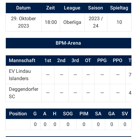
Datum
Zeit
League
Saison
Spieltag
29. Oktober
2023 /
18:00
Oberliga
10
2023
24
BPM-Arena
Mannschaft
1st
2nd
3rd
OT
PPG
PPO
T
EV Lindau
—
—
—
—
—
—
7
Islanders
Deggendorfer
—
—
—
—
—
—
4
SC
Position
G
A
H
SOG
PIM
SA
GA
SV
0
0
0
0
0
0
0
0