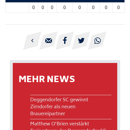
0
0
0
0
0
0
0
0





MEHR NEWS
Deggendorfer SC gewinnt
Zirndorfer als neuen
Brauereipartner
Matthew O’Brien verstärkt