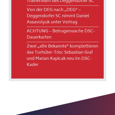
Trainerteam des Deggendorfer SC
Von der DEG nach „DEG“ –
Deggendorfer SC nimmt Daniel
Assavolyuk unter Vertrag
ACHTUNG – Betrugsmasche DSC-
Dauerkarten
Zwei „alte Bekannte“ komplettieren
das Torhüter-Trio: Sebastian Graf
und Marian Kapicak neu im DSC-
Kader