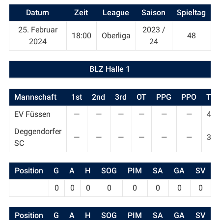
Datum
Zeit
League
Saison
Spieltag
25. Februar
2023 /
18:00
Oberliga
48
2024
24
BLZ Halle 1
Mannschaft
1st
2nd
3rd
OT
PPG
PPO
T
EV Füssen
—
—
—
—
—
—
4
Deggendorfer
—
—
—
—
—
—
3
SC
Position
G
A
H
SOG
PIM
SA
GA
SV
0
0
0
0
0
0
0
0
Position
G
A
H
SOG
PIM
SA
GA
SV