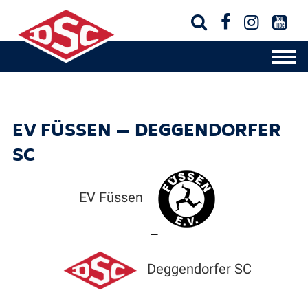




EV FÜSSEN — DEGGENDORFER
SC
EV Füssen
—
Deggendorfer SC