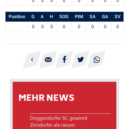
0
0
0
0
0
0
0
0
Position
G
A
H
SOG
PIM
SA
GA
SV
0
0
0
0
0
0
0
0





MEHR NEWS
Deggendorfer SC gewinnt
Zirndorfer als neuen