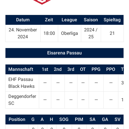
Datum
Zeit
League
Saison
Spieltag
24. November
2024 /
18:00
Oberliga
21
2024
25
Eisarena Passau
Mannschaft
1st
2nd
3rd
OT
PPG
PPO
T
EHF Passau
—
—
—
—
—
—
3
Black Hawks
Deggendorfer
—
—
—
—
—
—
1
SC
Position
G
A
H
SOG
PIM
SA
GA
SV