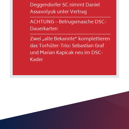
Deggendorfer SC nimmt Daniel
Assavolyuk unter Vertrag
ACHTUNG – Betrugsmasche DSC-
Dauerkarten
Zwei „alte Bekannte“ komplettieren
das Torhüter-Trio: Sebastian Graf
und Marian Kapicak neu im DSC-
Kader