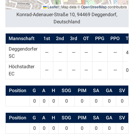
Leaflet
|
Map data ©
OpenStreetMap
contributors
Konrad-Adenauer-Straße 10, 94469 Deggendorf,
Deutschland
Mannschaft
1st
2nd
3rd
OT
PPG
PPO
T
Deggendorfer
—
—
—
—
—
—
4
SC
Höchstadter
—
—
—
—
—
—
0
EC
Position
G
A
H
SOG
PIM
SA
GA
SV
0
0
0
0
0
0
0
0
Position
G
A
H
SOG
PIM
SA
GA
SV
0
0
0
0
0
0
0
0