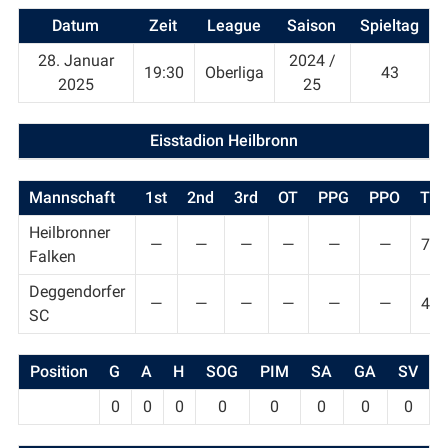
Datum
Zeit
League
Saison
Spieltag
28. Januar
2024 /
19:30
Oberliga
43
2025
25
Eisstadion Heilbronn
Mannschaft
1st
2nd
3rd
OT
PPG
PPO
T
Heilbronner
—
—
—
—
—
—
7
Falken
Deggendorfer
—
—
—
—
—
—
4
SC
Position
G
A
H
SOG
PIM
SA
GA
SV
0
0
0
0
0
0
0
0