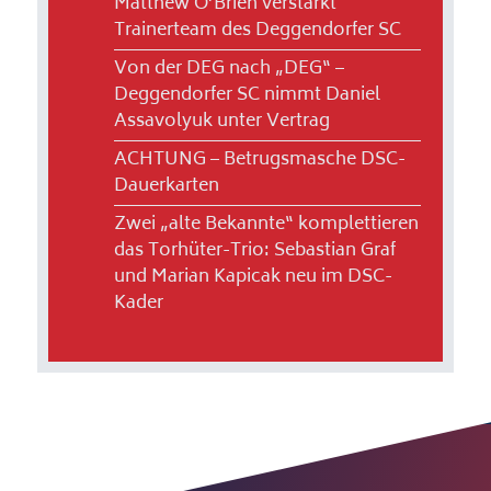
Matthew O’Brien verstärkt
Trainerteam des Deggendorfer SC
Von der DEG nach „DEG“ –
Deggendorfer SC nimmt Daniel
Assavolyuk unter Vertrag
ACHTUNG – Betrugsmasche DSC-
Dauerkarten
Zwei „alte Bekannte“ komplettieren
das Torhüter-Trio: Sebastian Graf
und Marian Kapicak neu im DSC-
Kader