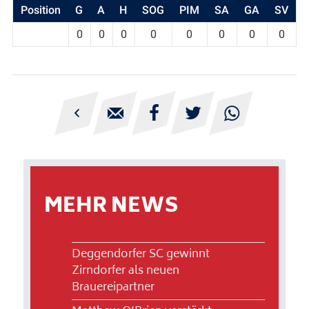
Position
G
A
H
SOG
PIM
SA
GA
SV
0
0
0
0
0
0
0
0





MEHR NEWS
Deggendorfer SC gewinnt
Zirndorfer als neuen
Brauereipartner