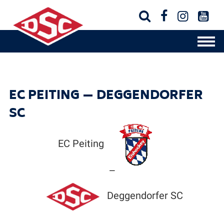




EC PEITING — DEGGENDORFER
SC
EC Peiting
—
Deggendorfer SC