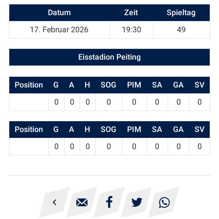
Datum
Zeit
Spieltag
17. Februar 2026
19:30
49
Eisstadion Peiting
Position
G
A
H
SOG
PIM
SA
GA
SV
0
0
0
0
0
0
0
0
Position
G
A
H
SOG
PIM
SA
GA
SV
0
0
0
0
0
0
0
0




