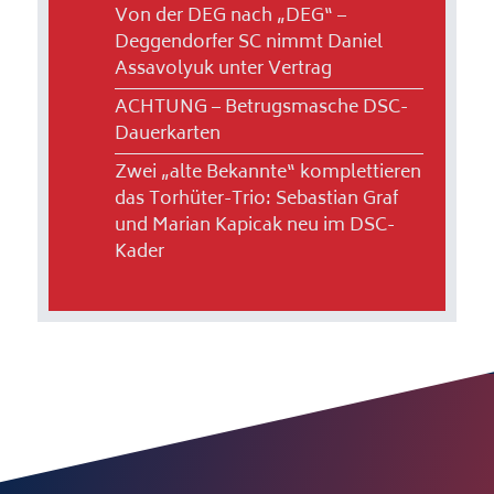
Von der DEG nach „DEG“ –
Deggendorfer SC nimmt Daniel
Assavolyuk unter Vertrag
ACHTUNG – Betrugsmasche DSC-
Dauerkarten
Zwei „alte Bekannte“ komplettieren
das Torhüter-Trio: Sebastian Graf
und Marian Kapicak neu im DSC-
Kader