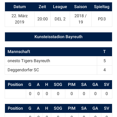
Datum
Zeit
League
Saison
Spieltag
22. März
2018 /
20:00
DEL 2
PD3
2019
19
Kunsteisstadion Bayreuth
Mannschaft
T
onesto Tigers Bayreuth
5
Deggendorfer SC
4
Position
G
A
H
SOG
PIM
SA
GA
SV
0
0
0
0
0
0
0
0
Position
G
A
H
SOG
PIM
SA
GA
SV