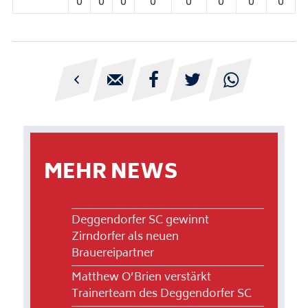
0
0
0
0
0
0
0
0





MEHR NEWS
Deggendorfer SC gewinnt
Zirndorfer als neuen
Brauereipartner
Matthew O’Brien verstärkt
Trainerteam des Deggendorfer SC