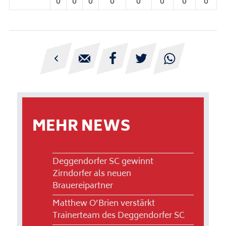
0
0
0
0
0
0
0
0





MEHR NEWS
Deggendorfer SC gewinnt
Zirndorfer als neuen
Brauereipartner
Matthew O’Brien verstärkt
Trainerteam des Deggendorfer SC