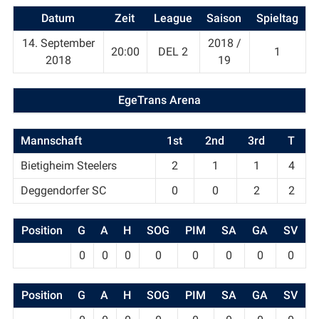
Datum
Zeit
League
Saison
Spieltag
14. September
2018 /
20:00
DEL 2
1
2018
19
EgeTrans Arena
Mannschaft
1st
2nd
3rd
T
Bietigheim Steelers
2
1
1
4
Deggendorfer SC
0
0
2
2
Position
G
A
H
SOG
PIM
SA
GA
SV
0
0
0
0
0
0
0
0
Position
G
A
H
SOG
PIM
SA
GA
SV