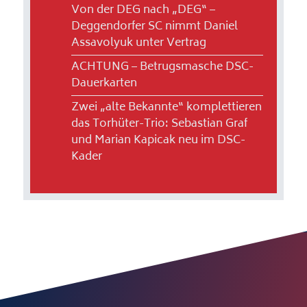
Von der DEG nach „DEG“ –
Deggendorfer SC nimmt Daniel
Assavolyuk unter Vertrag
ACHTUNG – Betrugsmasche DSC-
Dauerkarten
Zwei „alte Bekannte“ komplettieren
das Torhüter-Trio: Sebastian Graf
und Marian Kapicak neu im DSC-
Kader