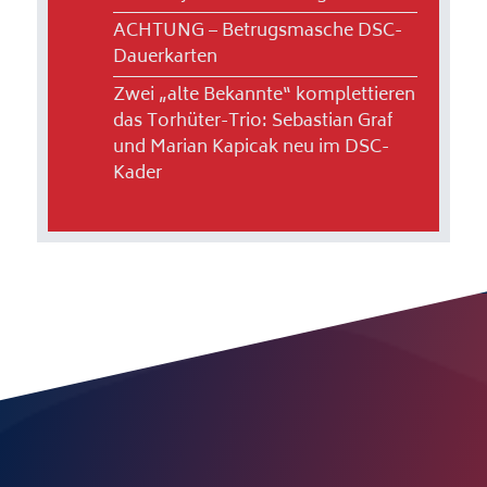
ACHTUNG – Betrugsmasche DSC-
Dauerkarten
Zwei „alte Bekannte“ komplettieren
das Torhüter-Trio: Sebastian Graf
und Marian Kapicak neu im DSC-
Kader