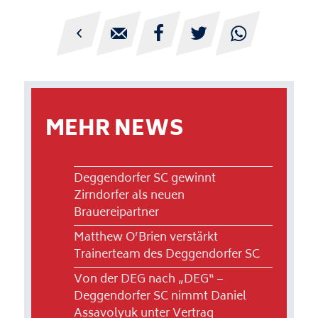





MEHR NEWS
Deggendorfer SC gewinnt
Zirndorfer als neuen
Brauereipartner
Matthew O’Brien verstärkt
Trainerteam des Deggendorfer SC
Von der DEG nach „DEG“ –
Deggendorfer SC nimmt Daniel
Assavolyuk unter Vertrag