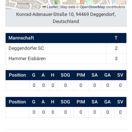
Leaflet
|
Map data ©
OpenStreetMap
contributors
Konrad-Adenauer-Straße 10, 94469 Deggendorf,
Deutschland
Mannschaft
T
Deggendorfer SC
2
Hammer Eisbären
3
Position
G
A
H
SOG
PIM
SA
GA
SV
0
0
0
0
0
0
0
0
Position
G
A
H
SOG
PIM
SA
GA
SV
0
0
0
0
0
0
0
0