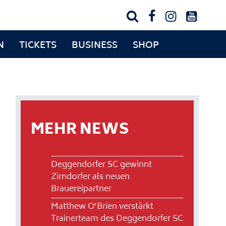




N
TICKETS
BUSINESS
SHOP
MEHR NEWS
Deggendorfer SC gewinnt
Zirndorfer als neuen
Brauereipartner
Matthew O’Brien verstärkt
Trainerteam des Deggendorfer SC