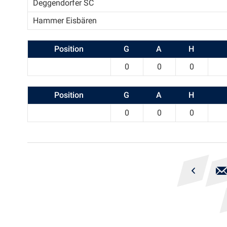
Deggendorfer SC
Hammer Eisbären
Position
G
A
H
0
0
0
Position
G
A
H
0
0
0
