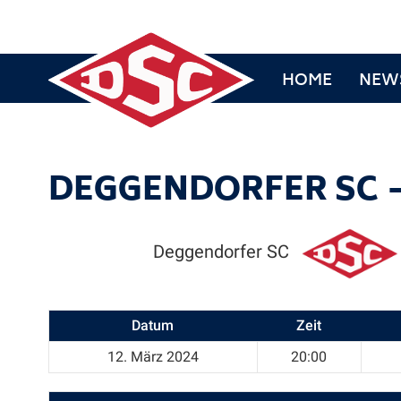
HOME
NEW
DEGGENDORFER SC 
Deggendorfer SC
Datum
Zeit
12. März 2024
20:00