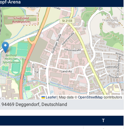
kopf-Arena
Leaflet
|
Map data ©
OpenStreetMap
contributors
, 94469 Deggendorf, Deutschland
T