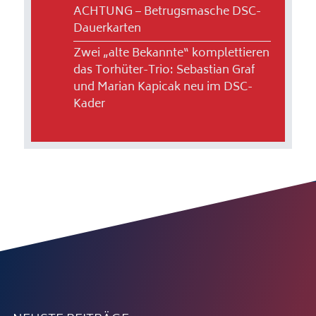
ACHTUNG – Betrugsmasche DSC-
Dauerkarten
Zwei „alte Bekannte“ komplettieren
das Torhüter-Trio: Sebastian Graf
und Marian Kapicak neu im DSC-
Kader