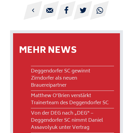





MEHR NEWS
Deggendorfer SC gewinnt
Zirndorfer als neuen
Brauereipartner
Matthew O’Brien verstärkt
Trainerteam des Deggendorfer SC
Von der DEG nach „DEG“ –
Deggendorfer SC nimmt Daniel
Assavolyuk unter Vertrag