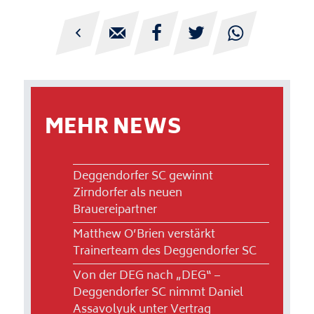





MEHR NEWS
Deggendorfer SC gewinnt
Zirndorfer als neuen
Brauereipartner
Matthew O’Brien verstärkt
Trainerteam des Deggendorfer SC
Von der DEG nach „DEG“ –
Deggendorfer SC nimmt Daniel
Assavolyuk unter Vertrag