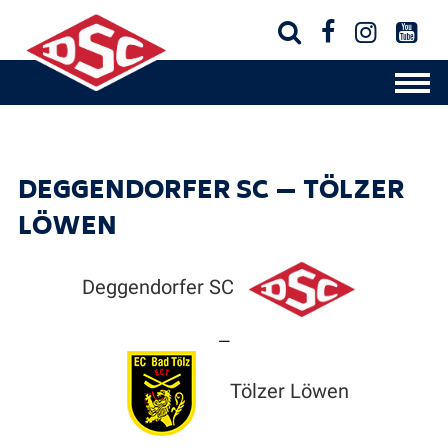




DEGGENDORFER SC — TÖLZER
LÖWEN
Deggendorfer SC
—
Tölzer Löwen