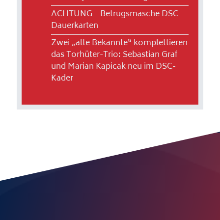
ACHTUNG – Betrugsmasche DSC-
Dauerkarten
Zwei „alte Bekannte“ komplettieren
das Torhüter-Trio: Sebastian Graf
und Marian Kapicak neu im DSC-
Kader