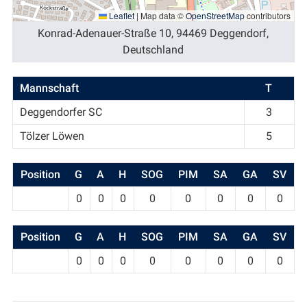
Leaflet
|
Map data ©
OpenStreetMap
contributors
Konrad-Adenauer-Straße 10, 94469 Deggendorf,
Deutschland
Mannschaft
T
Deggendorfer SC
3
Tölzer Löwen
5
Position
G
A
H
SOG
PIM
SA
GA
SV
0
0
0
0
0
0
0
0
Position
G
A
H
SOG
PIM
SA
GA
SV
0
0
0
0
0
0
0
0