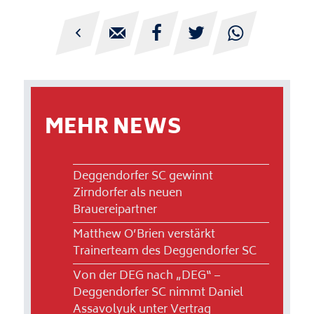





MEHR NEWS
Deggendorfer SC gewinnt
Zirndorfer als neuen
Brauereipartner
Matthew O’Brien verstärkt
Trainerteam des Deggendorfer SC
Von der DEG nach „DEG“ –
Deggendorfer SC nimmt Daniel
Assavolyuk unter Vertrag