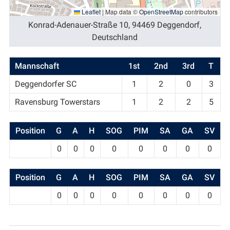
Leaflet
|
Map data ©
OpenStreetMap
contributors
Konrad-Adenauer-Straße 10, 94469 Deggendorf,
Deutschland
Mannschaft
1st
2nd
3rd
T
Deggendorfer SC
1
2
0
3
Ravensburg Towerstars
1
2
2
5
Position
G
A
H
SOG
PIM
SA
GA
SV
0
0
0
0
0
0
0
0
Position
G
A
H
SOG
PIM
SA
GA
SV
0
0
0
0
0
0
0
0