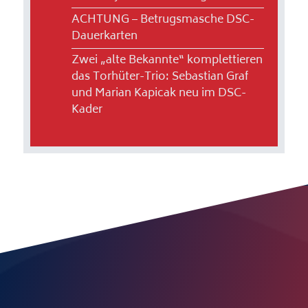
ACHTUNG – Betrugsmasche DSC-
Dauerkarten
Zwei „alte Bekannte“ komplettieren
das Torhüter-Trio: Sebastian Graf
und Marian Kapicak neu im DSC-
Kader