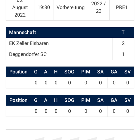
2022 /
August
19:30
Vorbereitung
PRE1
23
2022
Mannschaft
T
EK Zeller Eisbären
2
Deggendorfer SC
1
Position
G
A
H
SOG
PIM
SA
GA
SV
0
0
0
0
0
0
0
0
Position
G
A
H
SOG
PIM
SA
GA
SV
0
0
0
0
0
0
0
0