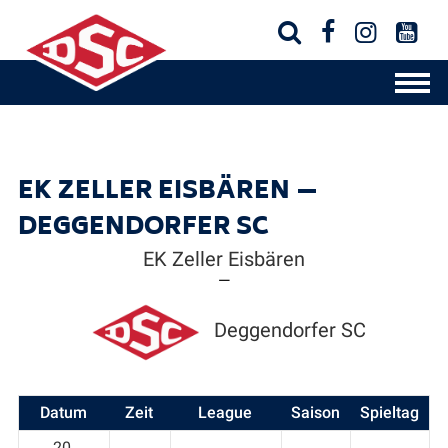




EK ZELLER EISBÄREN —
DEGGENDORFER SC
EK Zeller Eisbären
—
Deggendorfer SC
Datum
Zeit
League
Saison
Spieltag
20.