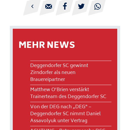





MEHR NEWS
Deggendorfer SC gewinnt
Zirndorfer als neuen
Brauereipartner
Matthew O’Brien verstärkt
Trainerteam des Deggendorfer SC
Von der DEG nach „DEG“ –
Deggendorfer SC nimmt Daniel
Assavolyuk unter Vertrag