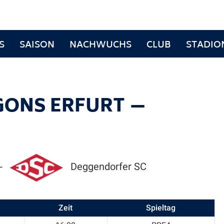
S
SAISON
NACHWUCHS
CLUB
STADIO
GONS ERFURT —
Deggendorfer SC
—
Zeit
Spieltag