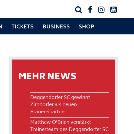




N
TICKETS
BUSINESS
SHOP
MEHR NEWS
Deggendorfer SC gewinnt
Zirndorfer als neuen
Brauereipartner
Matthew O’Brien verstärkt
Trainerteam des Deggendorfer SC