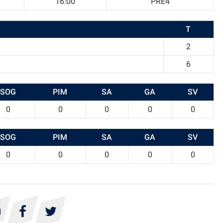
16:00
PRE4
T
2
6
SOG
PIM
SA
GA
SV
0
0
0
0
0
SOG
PIM
SA
GA
SV
0
0
0
0
0


