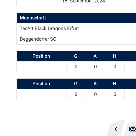
15. September 2024
Mannschaft
TecArt Black Dragons Erfurt
Deggendorfer SC
Position
G
A
H
0
0
0
Position
G
A
H
0
0
0
