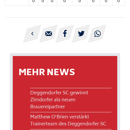
0
0
0
0
0
0
0
0





MEHR NEWS
Deggendorfer SC gewinnt
Zirndorfer als neuen
Brauereipartner
Matthew O’Brien verstärkt
Trainerteam des Deggendorfer SC