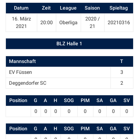
Datum
Zeit
League
Saison
Spieltag
16. März
2020 /
20:00
Oberliga
20210316
2021
21
BLZ Halle 1
Mannschaft
T
EV Füssen
3
Deggendorfer SC
2
Position
G
A
H
SOG
PIM
SA
GA
SV
0
0
0
0
0
0
0
0
Position
G
A
H
SOG
PIM
SA
GA
SV