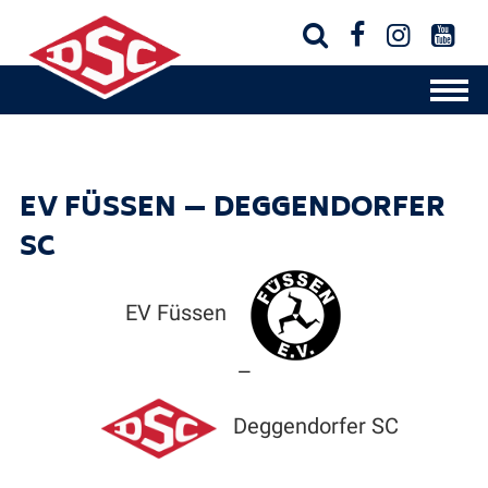




EV FÜSSEN — DEGGENDORFER
SC
EV Füssen
—
Deggendorfer SC