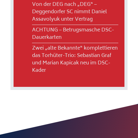
Von der DEG nach „DEG“ –
Deggendorfer SC nimmt Daniel
Assavolyuk unter Vertrag
ACHTUNG – Betrugsmasche DSC-
Dauerkarten
Zwei „alte Bekannte“ komplettieren
das Torhüter-Trio: Sebastian Graf
und Marian Kapicak neu im DSC-
Kader